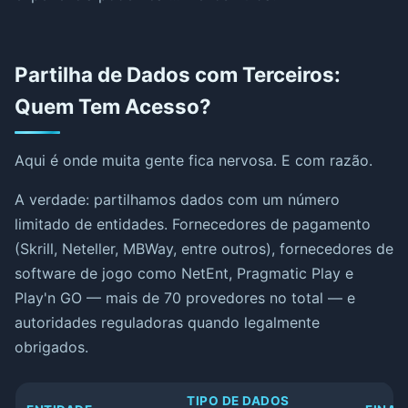
Partilha de Dados com Terceiros:
Quem Tem Acesso?
Aqui é onde muita gente fica nervosa. E com razão.
A verdade: partilhamos dados com um número
limitado de entidades. Fornecedores de pagamento
(Skrill, Neteller, MBWay, entre outros), fornecedores de
software de jogo como NetEnt, Pragmatic Play e
Play'n GO — mais de 70 provedores no total — e
autoridades reguladoras quando legalmente
obrigados.
TIPO DE DADOS