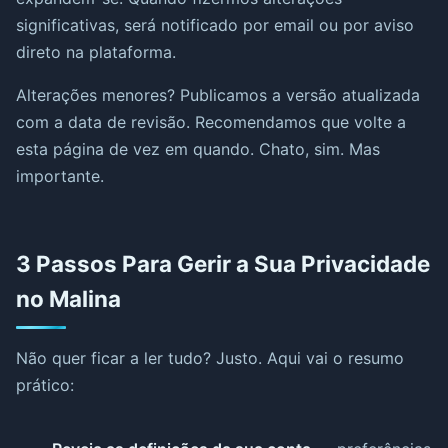
significativas, será notificado por email ou por aviso
direto na plataforma.
Alterações menores? Publicamos a versão atualizada
com a data de revisão. Recomendamos que volte a
esta página de vez em quando. Chato, sim. Mas
importante.
3 Passos Para Gerir a Sua Privacidade
no Malina
Não quer ficar a ler tudo? Justo. Aqui vai o resumo
prático: