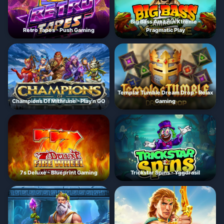
Big Bass Amazon Xtreme -
Retro Tapes - Push Gaming
Pragmatic Play
Templar Tumble Dream Drop - Relax
Champions Of Mithrune - Play'n GO
Gaming
7s Deluxe - Blueprint Gaming
Trickstar Spins - Yggdrasil