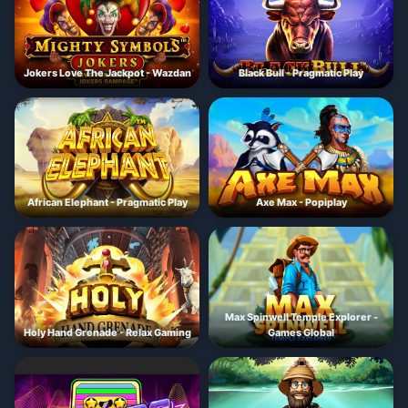
Jokers Love The Jackpot - Wazdan
Black Bull - Pragmatic Play
African Elephant - Pragmatic Play
Axe Max - Popiplay
Max Spinwell Temple Explorer -
Holy Hand Grenade - Relax Gaming
Games Global