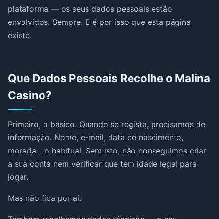
plataforma — os seus dados pessoais estão
envolvidos. Sempre. E é por isso que esta página
existe.
Que Dados Pessoais Recolhe o Malina
Casino?
Primeiro, o básico. Quando se regista, precisamos de
informação. Nome, e-mail, data de nascimento,
morada... o habitual. Sem isto, não conseguimos criar
a sua conta nem verificar que tem idade legal para
jogar.
Mas não fica por aí.
Também recolhemos dados técnicos — o seu