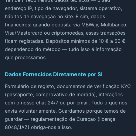
endereço IP, tipo de navegador, sistema operativo,
hábitos de navegação no site. E sim, dados
financeiros: quando deposita via MBWay, Multibanco,
Visa/Mastercard ou criptomoedas, essas transações
ficam registadas. Depósitos mínimos de 10 € a 50 €
dependendo do método — tudo isso é informação
que processamos.
Dados Fornecidos Diretamente por Si
Formulário de registo, documentos de verificação KYC
(passaporte, comprovativo de morada), interações
com o nosso chat 24/7 ou por email. Tudo o que nos
envia voluntariamente. Guardamos porque temos de
guardar — regulamentação de Curaçao (licença
8048/JAZ) obriga-nos a isso.