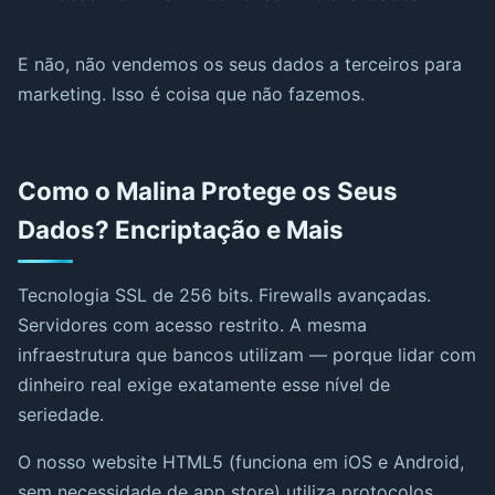
E não, não vendemos os seus dados a terceiros para
marketing. Isso é coisa que não fazemos.
Como o Malina Protege os Seus
Dados? Encriptação e Mais
Tecnologia SSL de 256 bits. Firewalls avançadas.
Servidores com acesso restrito. A mesma
infraestrutura que bancos utilizam — porque lidar com
dinheiro real exige exatamente esse nível de
seriedade.
O nosso website HTML5 (funciona em iOS e Android,
sem necessidade de app store) utiliza protocolos