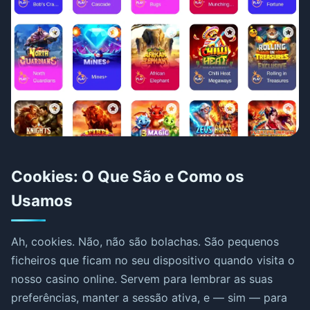
Cookies: O Que São e Como os
Usamos
Ah, cookies. Não, não são bolachas. São pequenos
ficheiros que ficam no seu dispositivo quando visita o
nosso casino online. Servem para lembrar as suas
preferências, manter a sessão ativa, e — sim — para