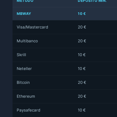
MÉTODO
DEPÓSITO MÍN.
MBWAY
10 €
Visa/Mastercard
20 €
Multibanco
20 €
Skrill
10 €
Neteller
10 €
Bitcoin
20 €
Ethereum
20 €
Paysafecard
10 €