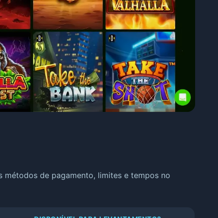
os métodos de pagamento, limites e tempos no