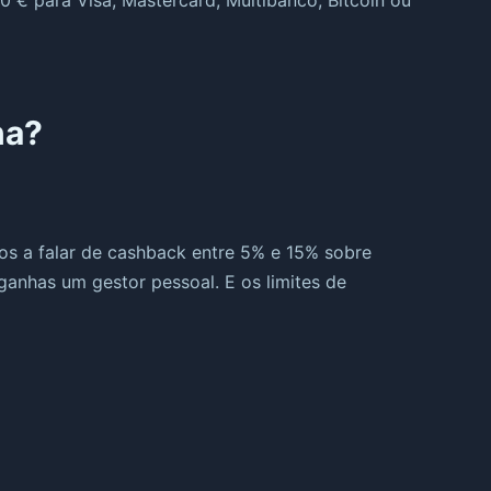
na?
s a falar de cashback entre 5% e 15% sobre
ganhas um gestor pessoal. E os limites de