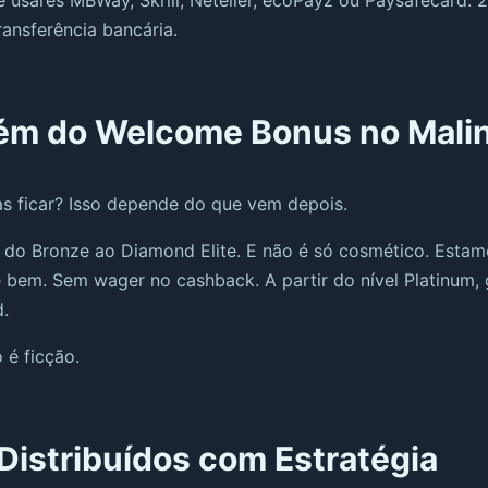
ransferência bancária.
ém do Welcome Bonus no Mali
s ficar? Isso depende do que vem depois.
do Bronze ao Diamond Elite. E não é só cosmético. Estamo
e bem. Sem wager no cashback. A partir do nível Platinum, 
.
 é ficção.
Distribuídos com Estratégia