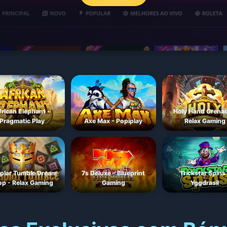
frican Elephant -
Holy Hand Grenad
Pragmatic Play
Axe Max - Popiplay
Relax Gaming
plar Tumble Dream
7s Deluxe - Blueprint
Trickstar Spins 
op - Relax Gaming
Gaming
Yggdrasil